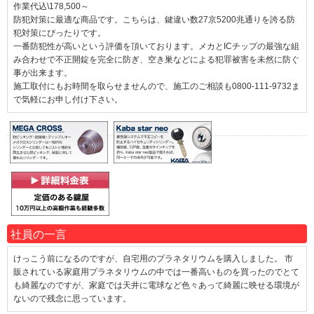
作業代込\178,500～
防犯対策に最適な商品です。こちらは、鍵違い数27京5200兆通りを誇る防
犯対策にぴったりです。
一番防犯性が高いという評価を頂いております。メカとICチップの最強な組
み合わせで不正開錠を完全に防ぎ、空き巣などによる犯罪被害を未然に防ぐ
事が出来ます。
施工取付にもお時間を取らせませんので、施工のご相談も0800-111-9732ま
で気軽にお申し付け下さい。
社員の一言
けっこう前になるのですが、自宅用のプラネタリウムを購入しました。 市
販されている家庭用プラネタリウムの中では一番高いものを買ったのでとて
も綺麗なのですが、家庭では天井に電球など色々あって綺麗に映せる環境が
ないので残念に思っています。