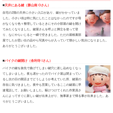
天井にある鍵（勝山南 Oさん）
自宅の2階の天井に小さい入口があり、鍵がかかっていま
した。小さい頃は特に気にしたことはなかったのですが母
がなくなり色々整理しているときにその小部屋の鍵を開け
てみたくなりました。鍵屋さんを呼ぶと脚立を使って登
り、なにやらいじると一瞬で空きました。ただの屋根裏部
屋でしたが思い出の品やら写真やらが入っていて懐かしい気分になりました。
ありがとうございました。
バイクの鍵開け（舎利寺 Iさん）
バイクの鍵を旅先で曲げてしまい鍵穴に差し込めなくなっ
てしまいました。夜も遅かったのでバイク屋は閉まってい
るし次の日の開店までどうしようか考えていた所、鍵屋の
存在に気づきました。夜中も営業しているここの鍵屋に早
速電話して、お願いしました。駆けつけてくれた作業員さ
んによってすぐに新しい鍵が出来上がり、無事家まで帰る事が出来ました。あ
りがとうございました。